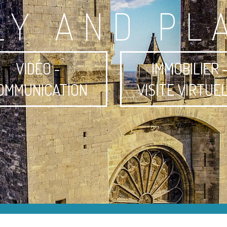
LY AND PL
VIDÉO -
IMMOBILIER 
OMMUNICATION
VISITE VIRTUE