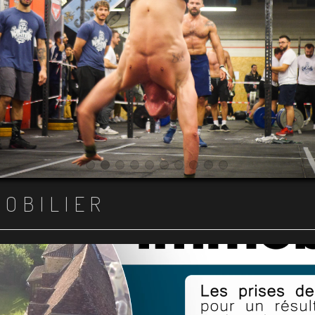
Item 1
Item 2
Item 3
Item 4
Item 5
Item 6
Item 7
Item 8
Item 9
Item 10
MOBILIER