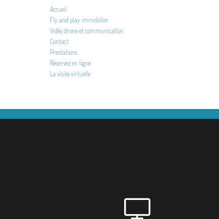
Accueil
Fly and play immobilier
Vidéo drone et communication
Contact
Prestations
Réservez en ligne
La visite virtuelle