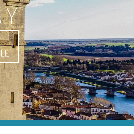
AY
-
LLE