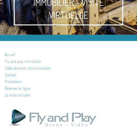
IMMOBILIER - VISITE
VIRTUELLE
Accueil
Fly and play immobilier
Vidéo drone et communication
Contact
Prestations
Réservez en ligne
La visite virtuelle