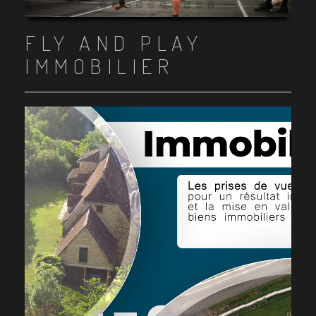
Item 1
Item 2
Item 3
Item 4
Item 5
Item 6
Item 7
Item 8
Item 9
Item 10
FLY AND PLAY
IMMOBILIER