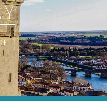
AY
-
LLE