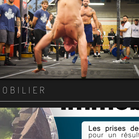
Item 1
Item 2
Item 3
Item 4
Item 5
Item 6
Item 7
Item 8
Item 9
Item 10
MOBILIER