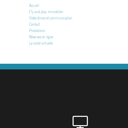
Accueil
Fly and play immobilier
Vidéo drone et communication
Contact
Prestations
Réservez en ligne
La visite virtuelle