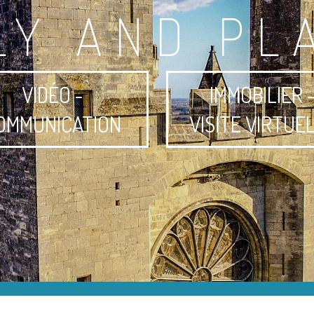
LY AND PL
VIDÉO -
IMMOBILIER 
OMMUNICATION
VISITE VIRTUE