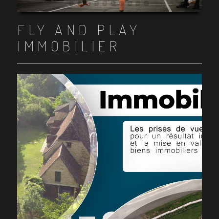
Item 1
Item 2
Item 3
Item 4
Item 5
Item 6
Item 7
Item 8
Item 9
Item 10
FLY AND PLAY
IMMOBILIER