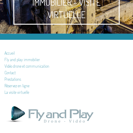
IMMOBILIER - VISITE
VIRTUELLE
Accueil
Fly and play immobilier
Vidéo drone et communication
Contact
Prestations
Réservez en ligne
La visite virtuelle