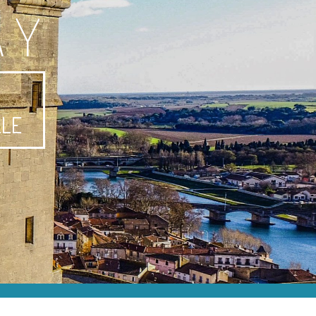
AY
-
LLE