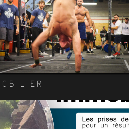
Item 1
Item 2
Item 3
Item 4
Item 5
Item 6
Item 7
Item 8
Item 9
Item 10
MOBILIER