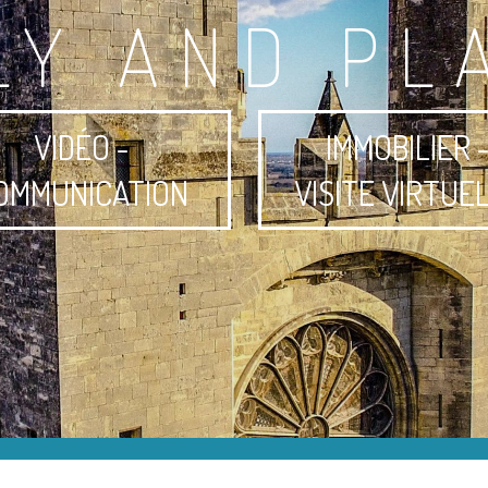
LY AND PL
VIDÉO -
IMMOBILIER 
OMMUNICATION
VISITE VIRTUE