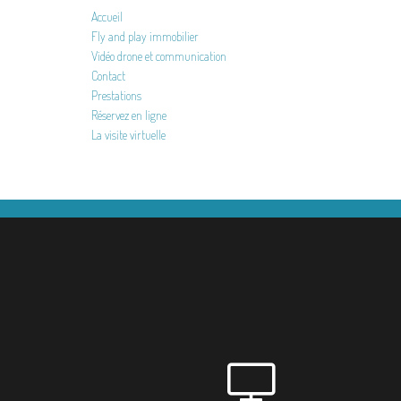
Accueil
Fly and play immobilier
Vidéo drone et communication
Contact
Prestations
Réservez en ligne
La visite virtuelle