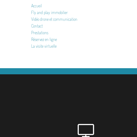
Accueil
Fly and play immobilier
Vidéo drone et communication
Contact
Prestations
Réservez en ligne
La visite virtuelle