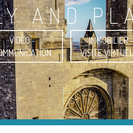
LY AND PL
VIDÉO -
IMMOBILIER 
OMMUNICATION
VISITE VIRTUE