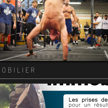
Item 1
Item 2
Item 3
Item 4
Item 5
Item 6
Item 7
Item 8
Item 9
Item 10
MOBILIER