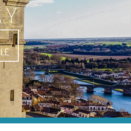
AY
-
LLE