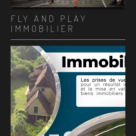
Item 1
Item 2
Item 3
Item 4
Item 5
Item 6
Item 7
Item 8
Item 9
Item 10
FLY AND PLAY
IMMOBILIER