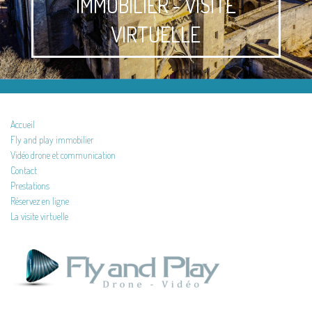
IMMOBILIER - VISITE
VIRTUELLE
Accueil
Fly and play immobilier
Vidéo drone et communication
Contact
Prestations
Réservez en ligne
La visite virtuelle