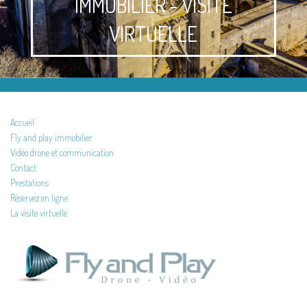
IMMOBILIER - VISITE
VIRTUELLE
Accueil
Fly and play immobilier
Vidéo drone et communication
Contact
Prestations
Réservez en ligne
La visite virtuelle