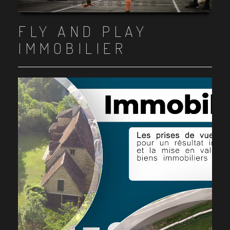
Item 1
Item 2
Item 3
Item 4
Item 5
Item 6
Item 7
Item 8
Item 9
Item 10
FLY AND PLAY
IMMOBILIER