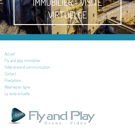
IMMOBILIER - VISITE
VIRTUELLE
Accueil
Fly and play immobilier
Vidéo drone et communication
Contact
Prestations
Réservez en ligne
La visite virtuelle