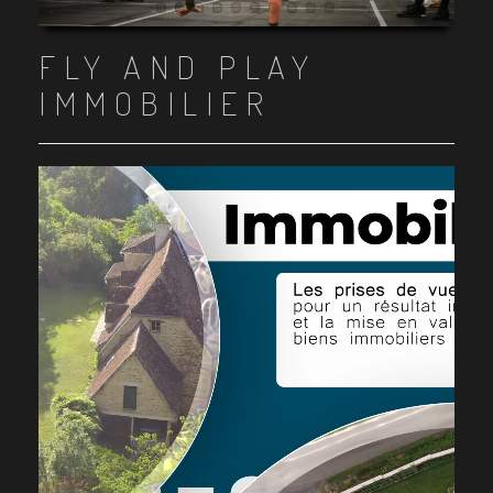
Item 1
Item 2
Item 3
Item 4
Item 5
Item 6
Item 7
Item 8
Item 9
Item 10
FLY AND PLAY
IMMOBILIER