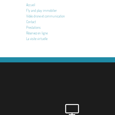
Accueil
Fly and play immobilier
Vidéo drone et communication
Contact
Prestations
Réservez en ligne
La visite virtuelle