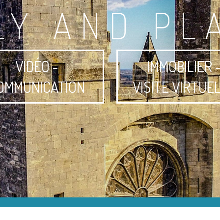
LY AND PL
VIDÉO -
IMMOBILIER 
OMMUNICATION
VISITE VIRTUE