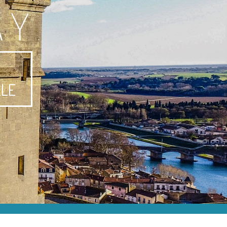
AY
-
LLE