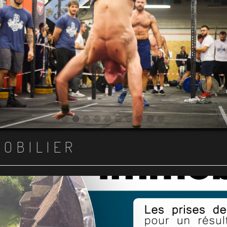
Item 1
Item 2
Item 3
Item 4
Item 5
Item 6
Item 7
Item 8
Item 9
Item 10
MOBILIER