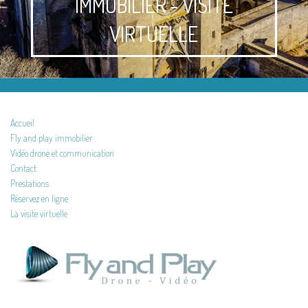
IMMOBILIER - VISITE
VIRTUELLE
Accueil
Fly and play immobilier
Vidéo drone et communication
Contact
Prestations
Réservez en ligne
La visite virtuelle