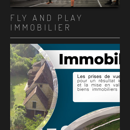
Item 1
Item 2
Item 3
Item 4
Item 5
Item 6
Item 7
Item 8
Item 9
Item 10
FLY AND PLAY
IMMOBILIER