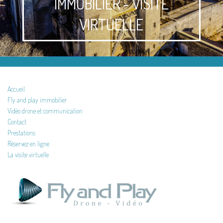
IMMOBILIER - VISITE
VIRTUELLE
Accueil
Fly and play immobilier
Vidéo drone et communication
Contact
Prestations
Réservez en ligne
La visite virtuelle