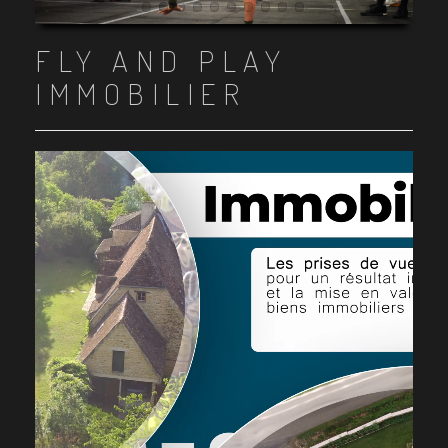
Item 1
Item 2
Item 3
Item 4
Item 5
Item 6
Item 7
Item 8
Item 9
Item 10
FLY AND PLAY
IMMOBILIER