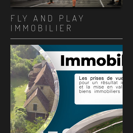
Item 1
Item 2
Item 3
Item 4
Item 5
Item 6
Item 7
Item 8
Item 9
Item 10
FLY AND PLAY
IMMOBILIER