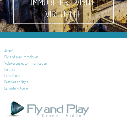
IMMOBILIER - VISITE
VIRTUELLE
Accueil
Fly and play immobilier
Vidéo drone et communication
Contact
Prestations
Réservez en ligne
La visite virtuelle