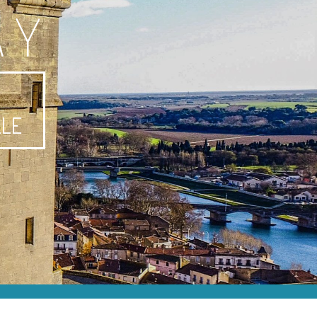
AY
-
LLE