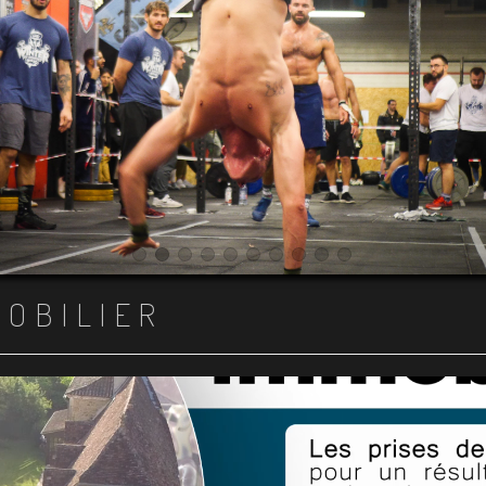
Item 1
Item 2
Item 3
Item 4
Item 5
Item 6
Item 7
Item 8
Item 9
Item 10
MOBILIER