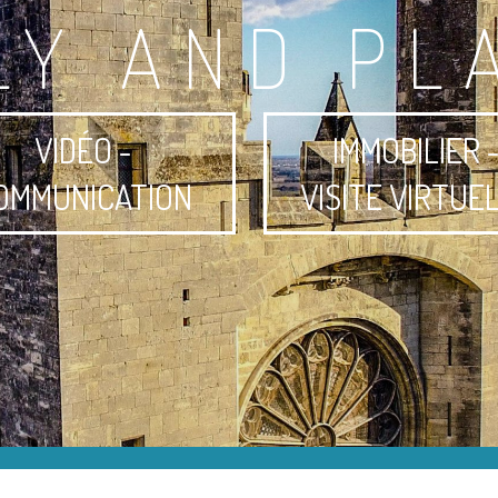
LY AND PL
VIDÉO -
IMMOBILIER 
OMMUNICATION
VISITE VIRTUE