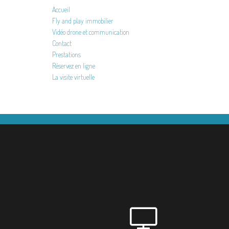
Accueil
Fly and play immobilier
Vidéo drone et communication
Contact
Prestations
Réservez en ligne
La visite virtuelle