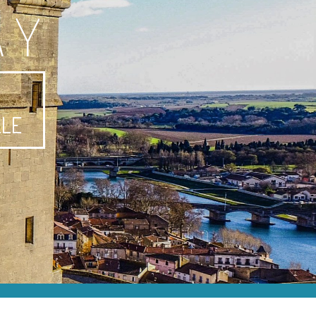
AY
-
LLE