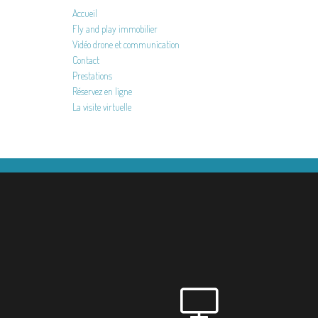
Accueil
Fly and play immobilier
Vidéo drone et communication
Contact
Prestations
Réservez en ligne
La visite virtuelle