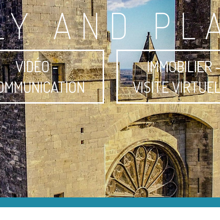
LY AND PL
VIDÉO -
IMMOBILIER 
OMMUNICATION
VISITE VIRTUE