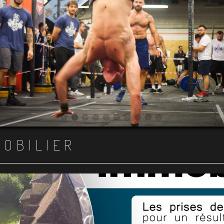
Item 1
Item 2
Item 3
Item 4
Item 5
Item 6
Item 7
Item 8
Item 9
Item 10
MOBILIER