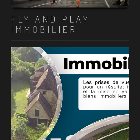
Item 1
Item 2
Item 3
Item 4
Item 5
Item 6
Item 7
Item 8
Item 9
Item 10
FLY AND PLAY
IMMOBILIER