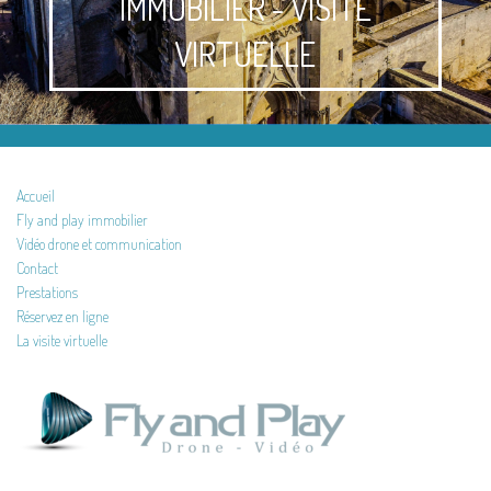
IMMOBILIER - VISITE
VIRTUELLE
Accueil
Fly and play immobilier
Vidéo drone et communication
Contact
Prestations
Réservez en ligne
La visite virtuelle