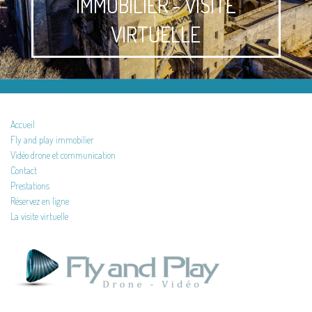
IMMOBILIER - VISITE
VIRTUELLE
Accueil
Fly and play immobilier
Vidéo drone et communication
Contact
Prestations
Réservez en ligne
La visite virtuelle