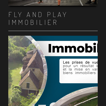
Item 1
Item 2
Item 3
Item 4
Item 5
Item 6
Item 7
Item 8
Item 9
Item 10
FLY AND PLAY
IMMOBILIER