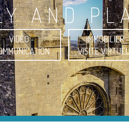
LY AND PL
VIDÉO -
IMMOBILIER 
OMMUNICATION
VISITE VIRTUE