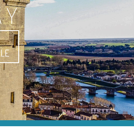
AY
-
LLE