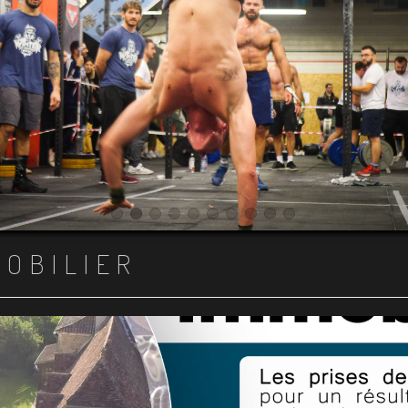
Item 1
Item 2
Item 3
Item 4
Item 5
Item 6
Item 7
Item 8
Item 9
Item 10
MOBILIER