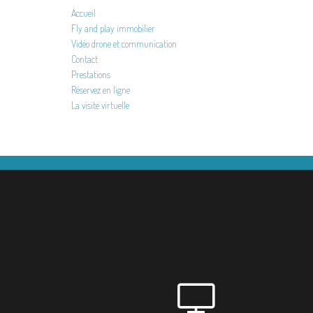
Accueil
Fly and play immobilier
Vidéo drone et communication
Contact
Prestations
Réservez en ligne
La visite virtuelle