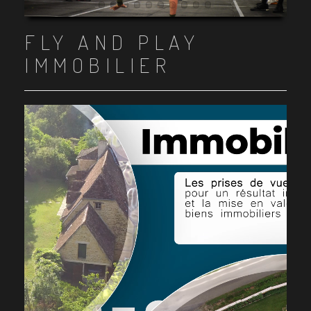
Item 1
Item 2
Item 3
Item 4
Item 5
Item 6
Item 7
Item 8
Item 9
Item 10
FLY AND PLAY
IMMOBILIER