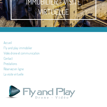
IMMOBILIER - VISITE
VIRTUELLE
Accueil
Fly and play immobilier
Vidéo drone et communication
Contact
Prestations
Réservez en ligne
La visite virtuelle