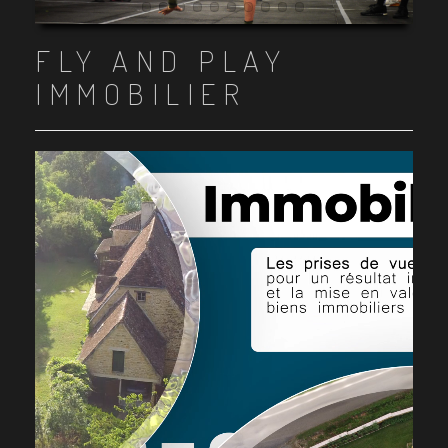
Item 1
Item 2
Item 3
Item 4
Item 5
Item 6
Item 7
Item 8
Item 9
Item 10
FLY AND PLAY
IMMOBILIER