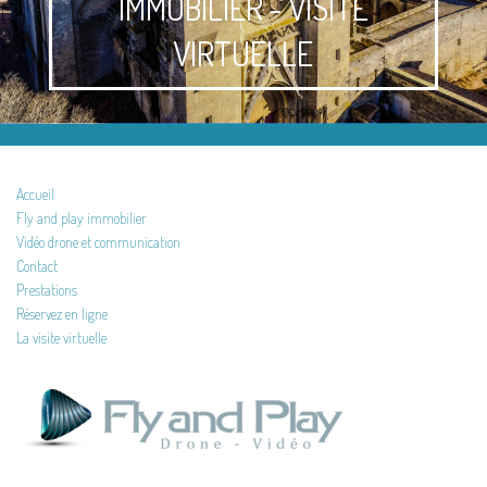
IMMOBILIER - VISITE
VIRTUELLE
Accueil
Fly and play immobilier
Vidéo drone et communication
Contact
Prestations
Réservez en ligne
La visite virtuelle