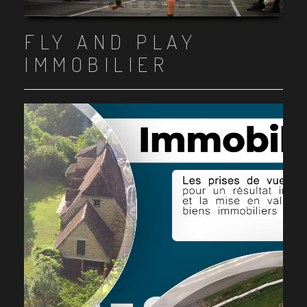
Item 1
Item 2
Item 3
Item 4
Item 5
Item 6
Item 7
Item 8
Item 9
Item 10
FLY AND PLAY
IMMOBILIER