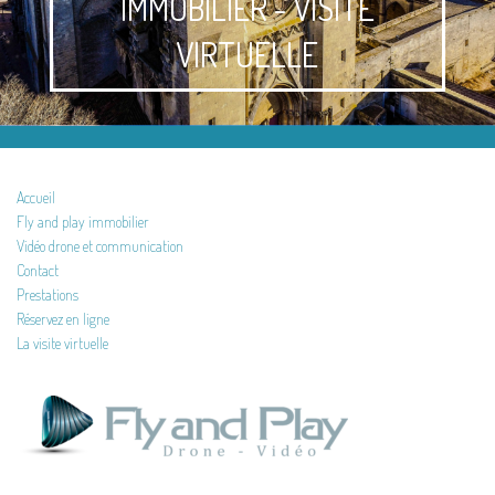
IMMOBILIER - VISITE
VIRTUELLE
Accueil
Fly and play immobilier
Vidéo drone et communication
Contact
Prestations
Réservez en ligne
La visite virtuelle