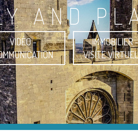
LY AND PL
VIDÉO -
IMMOBILIER 
OMMUNICATION
VISITE VIRTUE