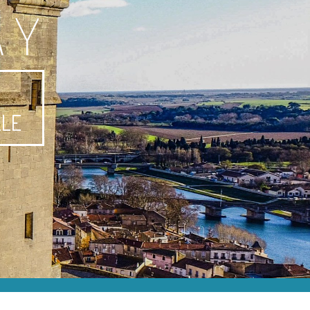
AY
-
LLE