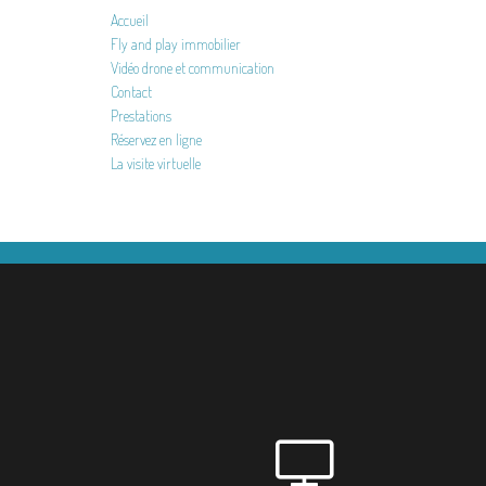
Accueil
Fly and play immobilier
Vidéo drone et communication
Contact
Prestations
Réservez en ligne
La visite virtuelle