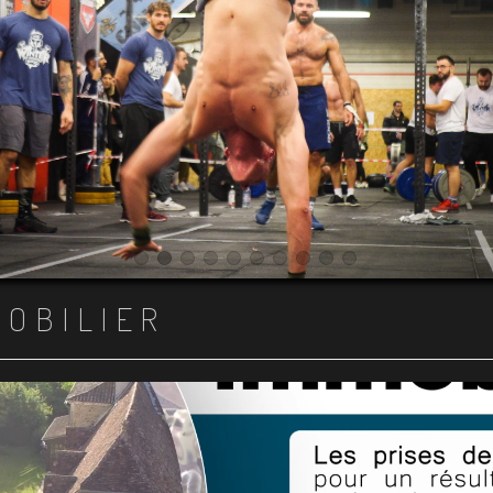
Item 1
Item 2
Item 3
Item 4
Item 5
Item 6
Item 7
Item 8
Item 9
Item 10
MOBILIER