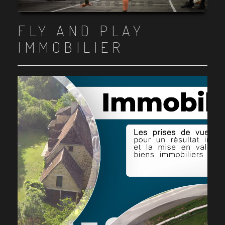
Item 1
Item 2
Item 3
Item 4
Item 5
Item 6
Item 7
Item 8
Item 9
Item 10
FLY AND PLAY
IMMOBILIER