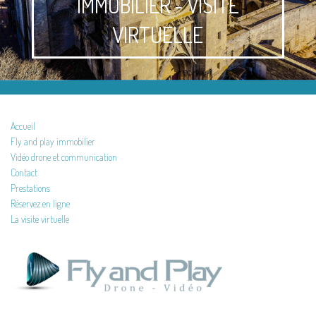
IMMOBILIER - VISITE
VIRTUELLE
Accueil
Fly and play immobilier
Vidéo drone et communication
Contact
Prestations
Réservez en ligne
La visite virtuelle