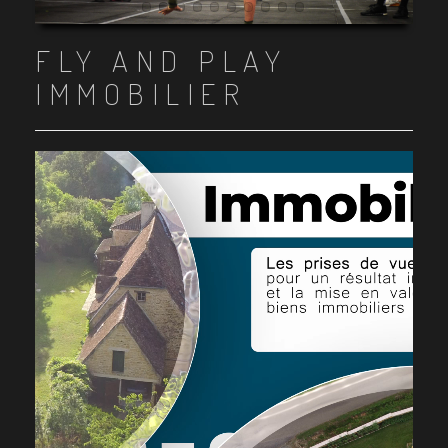
Item 1
Item 2
Item 3
Item 4
Item 5
Item 6
Item 7
Item 8
Item 9
Item 10
FLY AND PLAY
IMMOBILIER