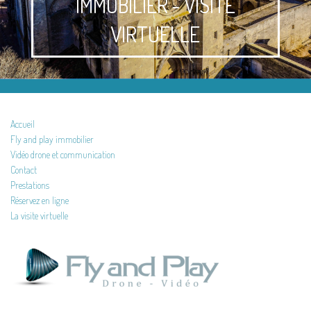
IMMOBILIER - VISITE
VIRTUELLE
Accueil
Fly and play immobilier
Vidéo drone et communication
Contact
Prestations
Réservez en ligne
La visite virtuelle