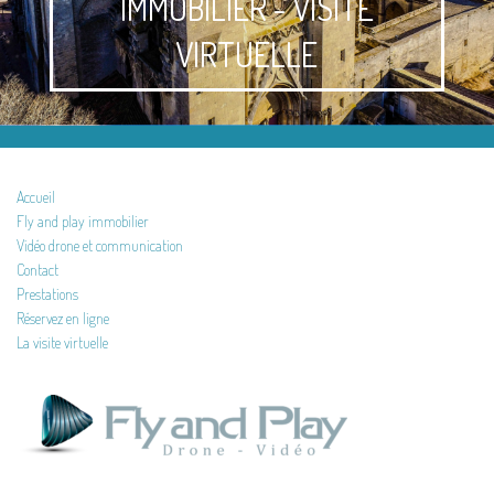
IMMOBILIER - VISITE
VIRTUELLE
Accueil
Fly and play immobilier
Vidéo drone et communication
Contact
Prestations
Réservez en ligne
La visite virtuelle