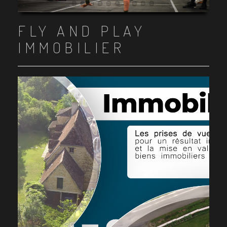
Item 1
Item 2
Item 3
Item 4
Item 5
Item 6
Item 7
Item 8
Item 9
Item 10
FLY AND PLAY
IMMOBILIER