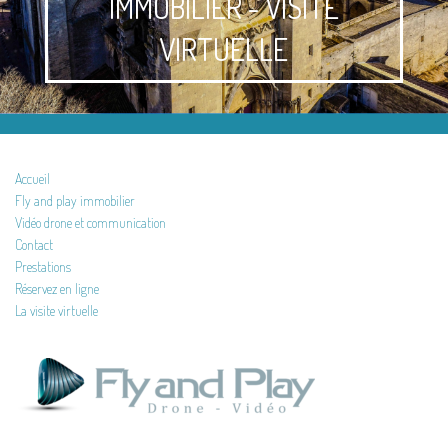
IMMOBILIER - VISITE
VIRTUELLE
Accueil
Fly and play immobilier
Vidéo drone et communication
Contact
Prestations
Réservez en ligne
La visite virtuelle