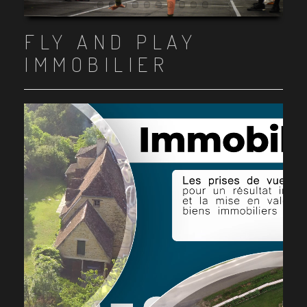
Item 1
Item 2
Item 3
Item 4
Item 5
Item 6
Item 7
Item 8
Item 9
Item 10
FLY AND PLAY
IMMOBILIER