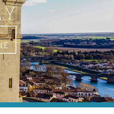
AY
-
LLE