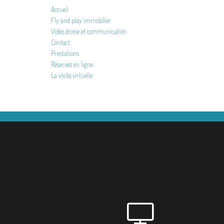
Accueil
Fly and play immobilier
Vidéo drone et communication
Contact
Prestations
Réservez en ligne
La visite virtuelle