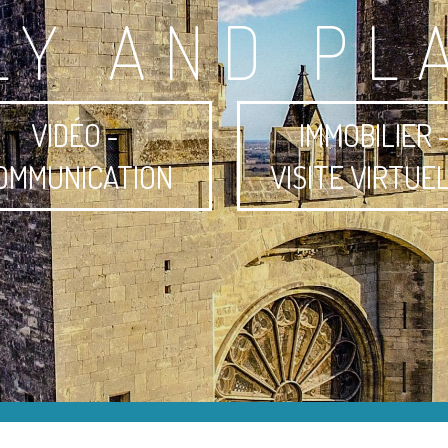
LY AND PL
VIDÉO -
IMMOBILIER 
OMMUNICATION
VISITE VIRTUE