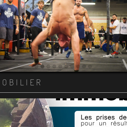
Item 1
Item 2
Item 3
Item 4
Item 5
Item 6
Item 7
Item 8
Item 9
Item 10
MOBILIER