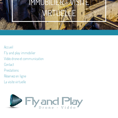
IMMOBILIER - VISITE
VIRTUELLE
Accueil
Fly and play immobilier
Vidéo drone et communication
Contact
Prestations
Réservez en ligne
La visite virtuelle