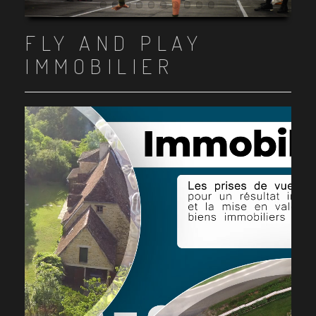
Item 1
Item 2
Item 3
Item 4
Item 5
Item 6
Item 7
Item 8
Item 9
Item 10
FLY AND PLAY
IMMOBILIER