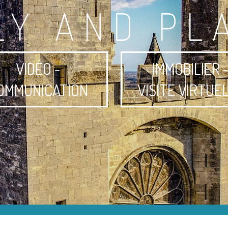
LY AND PL
VIDÉO -
IMMOBILIER 
OMMUNICATION
VISITE VIRTUE