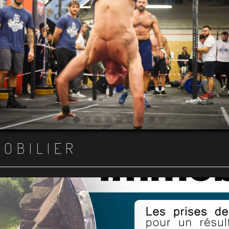
Item 1
Item 2
Item 3
Item 4
Item 5
Item 6
Item 7
Item 8
Item 9
Item 10
MOBILIER