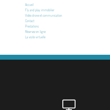
Accueil
Fly and play immobilier
Vidéo drone et communication
Contact
Prestations
Réservez en ligne
La visite virtuelle