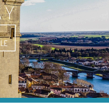
AY
-
LLE