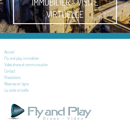
IMMOBILIER - VISITE
VIRTUELLE
Accueil
Fly and play immobilier
Vidéo drone et communication
Contact
Prestations
Réservez en ligne
La visite virtuelle