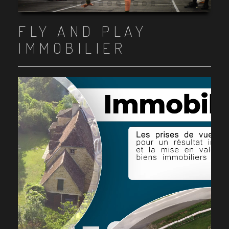
Item 1
Item 2
Item 3
Item 4
Item 5
Item 6
Item 7
Item 8
Item 9
Item 10
FLY AND PLAY
IMMOBILIER