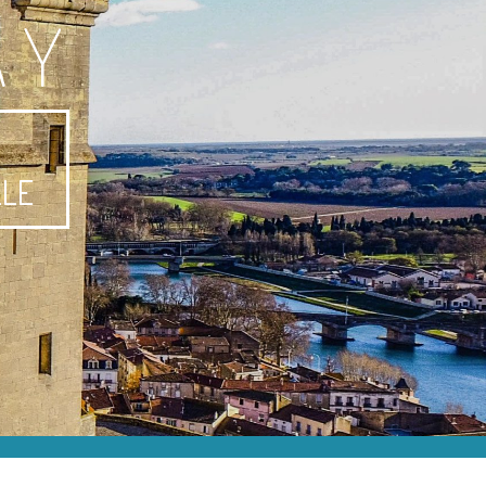
AY
-
LLE