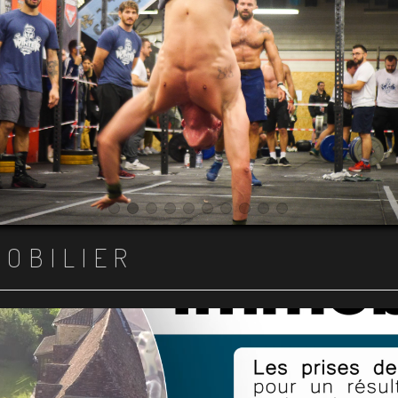
Item 1
Item 2
Item 3
Item 4
Item 5
Item 6
Item 7
Item 8
Item 9
Item 10
MOBILIER