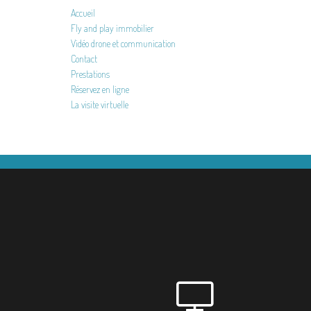
Accueil
Fly and play immobilier
Vidéo drone et communication
Contact
Prestations
Réservez en ligne
La visite virtuelle