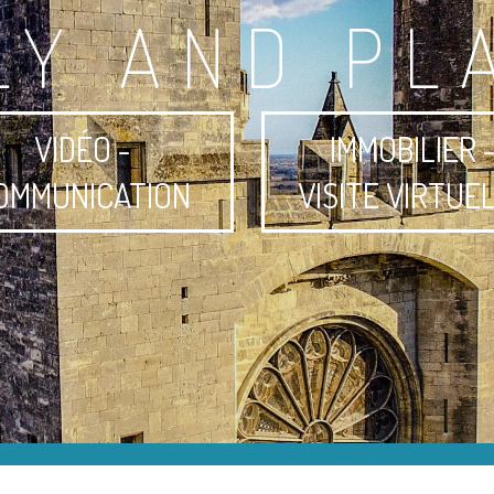
LY AND PL
VIDÉO -
IMMOBILIER 
OMMUNICATION
VISITE VIRTUE