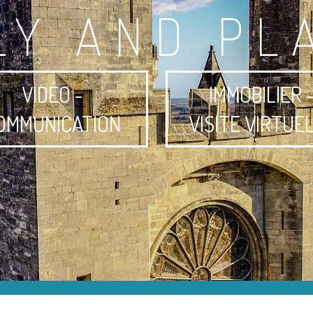
LY AND PL
VIDÉO -
IMMOBILIER 
OMMUNICATION
VISITE VIRTUE