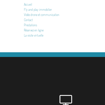
Accueil
Fly and play immobilier
Vidéo drone et communication
Contact
Prestations
Réservez en ligne
La visite virtuelle