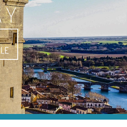
AY
-
LLE