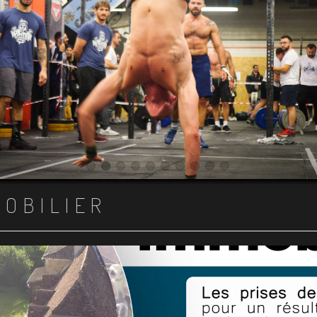
Item 1
Item 2
Item 3
Item 4
Item 5
Item 6
Item 7
Item 8
Item 9
Item 10
MOBILIER