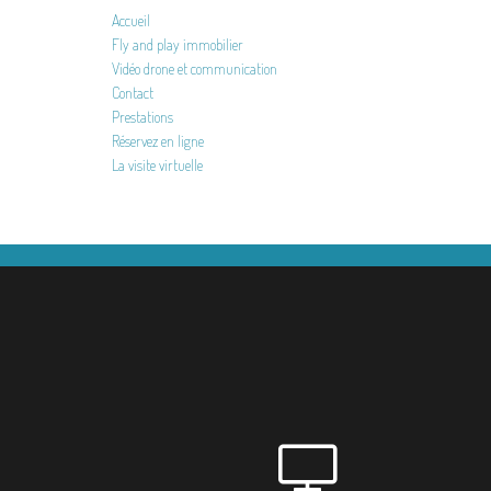
Accueil
Fly and play immobilier
Vidéo drone et communication
Contact
Prestations
Réservez en ligne
La visite virtuelle