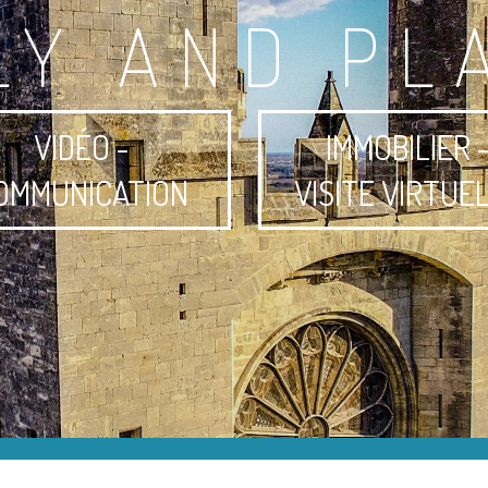
LY AND PL
VIDÉO -
IMMOBILIER 
OMMUNICATION
VISITE VIRTUE