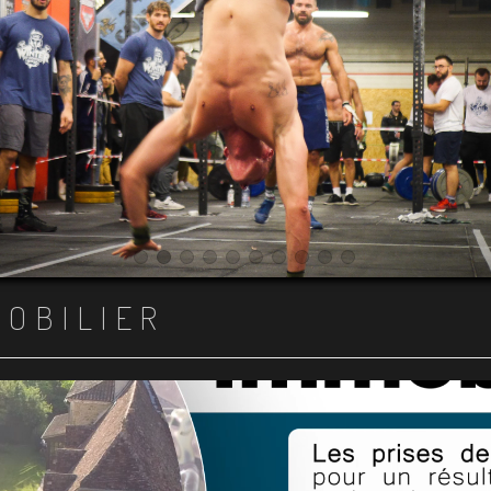
Item 1
Item 2
Item 3
Item 4
Item 5
Item 6
Item 7
Item 8
Item 9
Item 10
MOBILIER