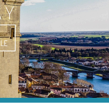
AY
-
LLE