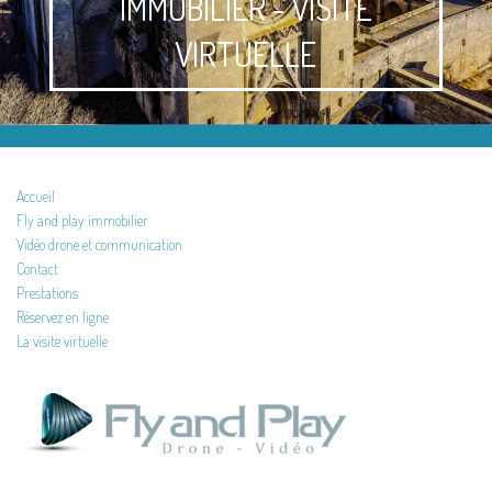
IMMOBILIER - VISITE
VIRTUELLE
Accueil
Fly and play immobilier
Vidéo drone et communication
Contact
Prestations
Réservez en ligne
La visite virtuelle