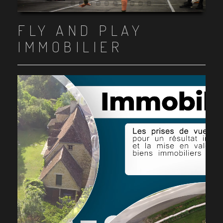
Item 1
Item 2
Item 3
Item 4
Item 5
Item 6
Item 7
Item 8
Item 9
Item 10
FLY AND PLAY
IMMOBILIER