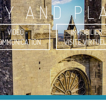
LY AND PL
VIDÉO -
IMMOBILIER 
OMMUNICATION
VISITE VIRTUE