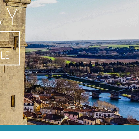
AY
-
LLE