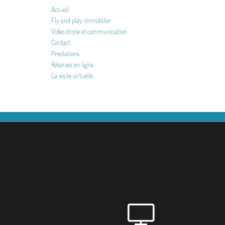
Accueil
Fly and play immobilier
Vidéo drone et communication
Contact
Prestations
Réservez en ligne
La visite virtuelle