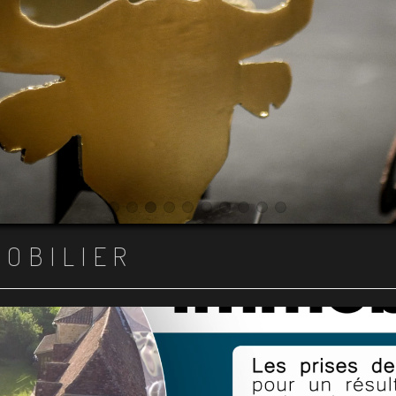
Item 1
Item 2
Item 3
Item 4
Item 5
Item 6
Item 7
Item 8
Item 9
Item 10
MOBILIER