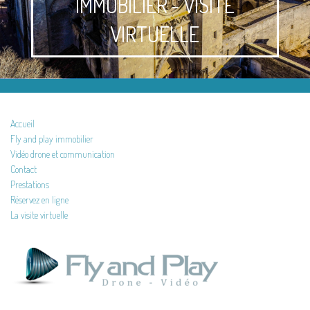
IMMOBILIER - VISITE
VIRTUELLE
Accueil
Fly and play immobilier
Vidéo drone et communication
Contact
Prestations
Réservez en ligne
La visite virtuelle