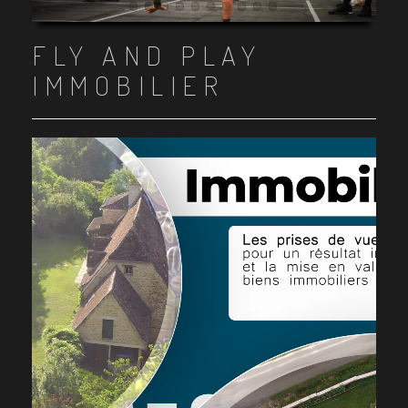
Item 1
Item 2
Item 3
Item 4
Item 5
Item 6
Item 7
Item 8
Item 9
Item 10
FLY AND PLAY
IMMOBILIER