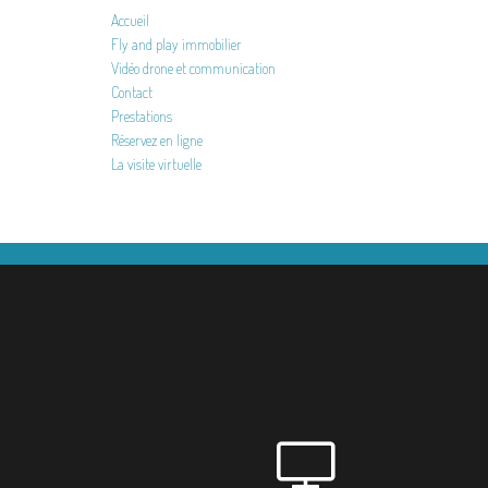
Accueil
Fly and play immobilier
Vidéo drone et communication
Contact
Prestations
Réservez en ligne
La visite virtuelle