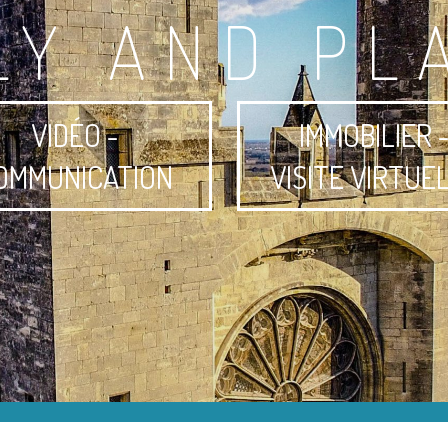
LY AND PL
VIDÉO -
IMMOBILIER 
OMMUNICATION
VISITE VIRTUE