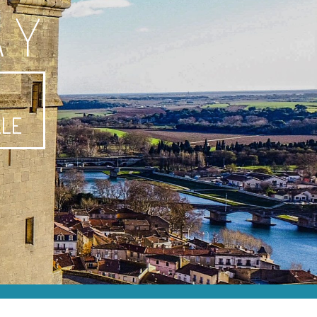
AY
-
LLE