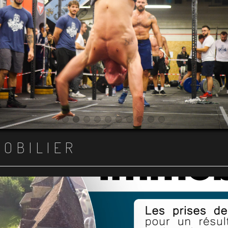
Item 1
Item 2
Item 3
Item 4
Item 5
Item 6
Item 7
Item 8
Item 9
Item 10
MOBILIER