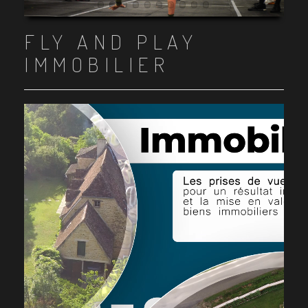
Item 1
Item 2
Item 3
Item 4
Item 5
Item 6
Item 7
Item 8
Item 9
Item 10
FLY AND PLAY
IMMOBILIER