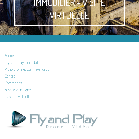
IMMOBILIER - VISITE
VIRTUELLE
Accueil
Fly and play immobilier
Vidéo drone et communication
Contact
Prestations
Réservez en ligne
La visite virtuelle