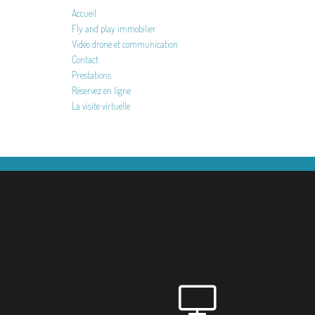
Accueil
Fly and play immobilier
Vidéo drone et communication
Contact
Prestations
Réservez en ligne
La visite virtuelle