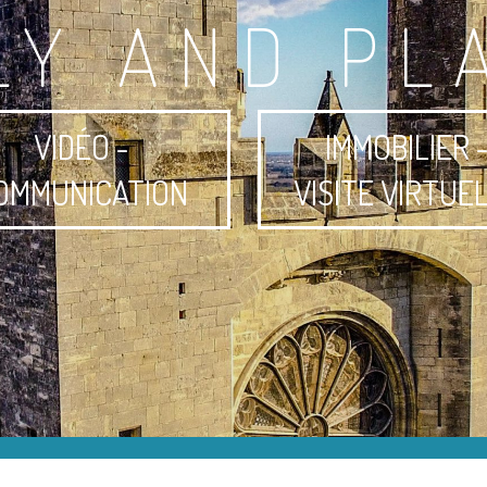
LY AND PL
VIDÉO -
IMMOBILIER 
OMMUNICATION
VISITE VIRTUE