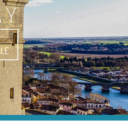
AY
-
LLE