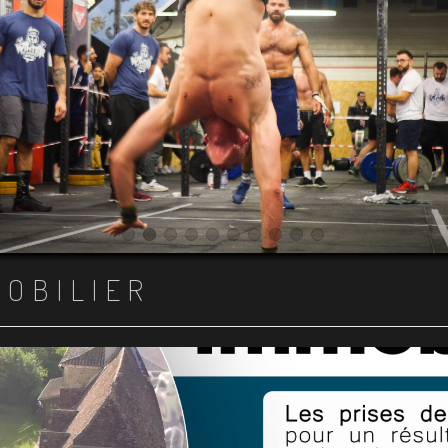
Item 1
Item 2
Item 3
Item 4
Item 5
Item 6
Item 7
Item 8
Item 9
Item 10
MOBILIER