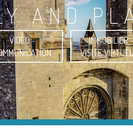
LY AND PL
VIDÉO -
IMMOBILIER 
OMMUNICATION
VISITE VIRTUE