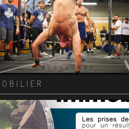
Item 1
Item 2
Item 3
Item 4
Item 5
Item 6
Item 7
Item 8
Item 9
Item 10
MOBILIER