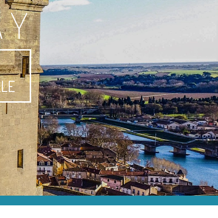
AY
-
LLE