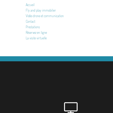
Accueil
Fly and play immobilier
Vidéo drone et communication
Contact
Prestations
Réservez en ligne
La visite virtuelle