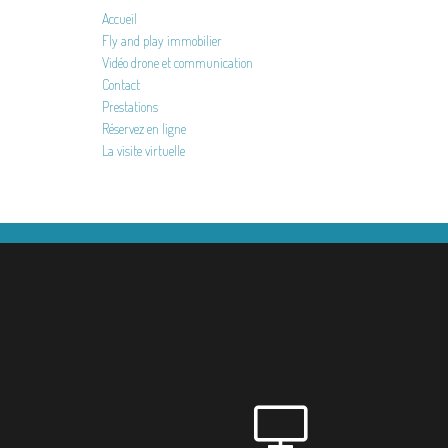
Accueil
Fly and play immobilier
Vidéo drone et communication
Contact
Prestations
Réservez en ligne
La visite virtuelle