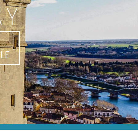
AY
-
LLE