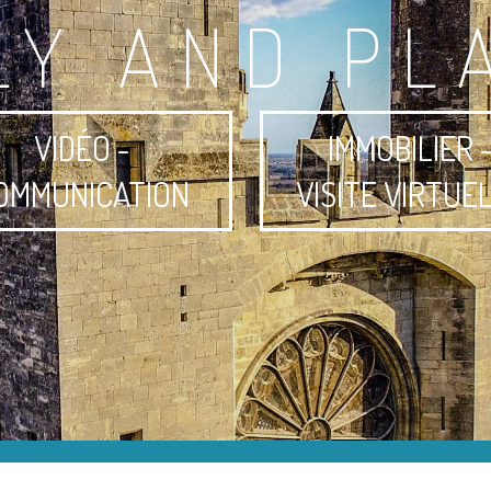
LY AND PL
VIDÉO -
IMMOBILIER 
OMMUNICATION
VISITE VIRTUE