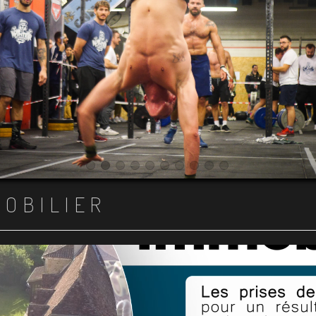
Item 1
Item 2
Item 3
Item 4
Item 5
Item 6
Item 7
Item 8
Item 9
Item 10
MOBILIER