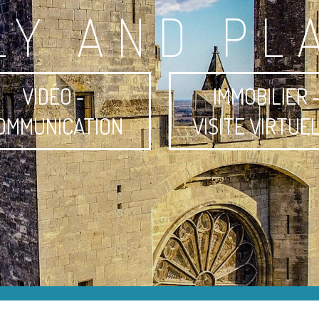
LY AND PL
VIDÉO -
IMMOBILIER 
OMMUNICATION
VISITE VIRTUE