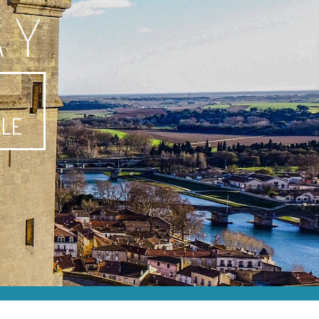
AY
-
LLE