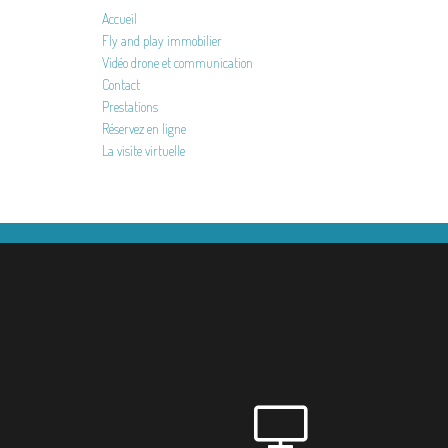
Accueil
Fly and play immobilier
Vidéo drone et communication
Contact
Prestations
Réservez en ligne
La visite virtuelle