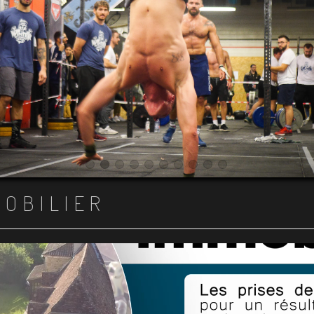
Item 1
Item 2
Item 3
Item 4
Item 5
Item 6
Item 7
Item 8
Item 9
Item 10
MOBILIER