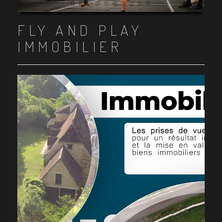
Item 1
Item 2
Item 3
Item 4
Item 5
Item 6
Item 7
Item 8
Item 9
Item 10
FLY AND PLAY
IMMOBILIER