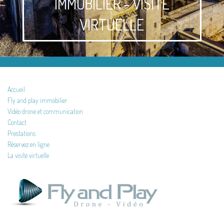
IMMOBILIER - VISITE
VIRTUELLE
Accueil
Fly and play immobilier
Vidéo drone et communication
Contact
Prestations
Réservez en ligne
La visite virtuelle