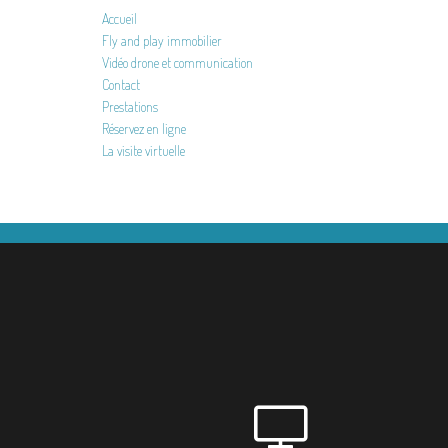
Accueil
Fly and play immobilier
Vidéo drone et communication
Contact
Prestations
Réservez en ligne
La visite virtuelle