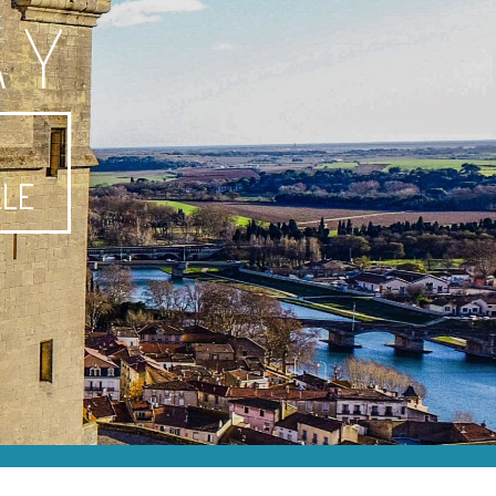
AY
-
LLE