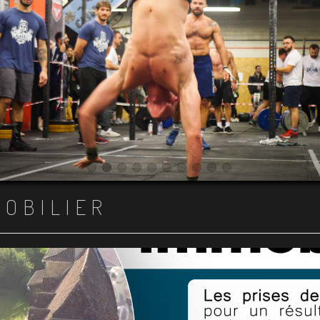
Item 1
Item 2
Item 3
Item 4
Item 5
Item 6
Item 7
Item 8
Item 9
Item 10
MOBILIER