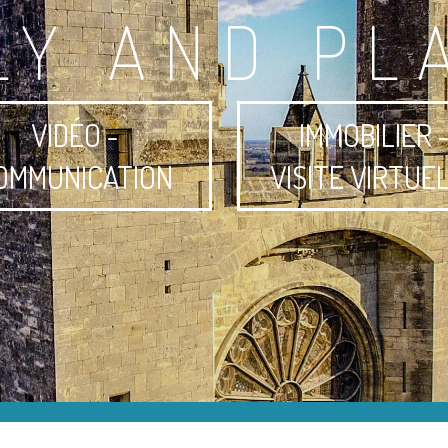
LY AND PL
VIDÉO -
IMMOBILIER 
OMMUNICATION
VISITE VIRTUE