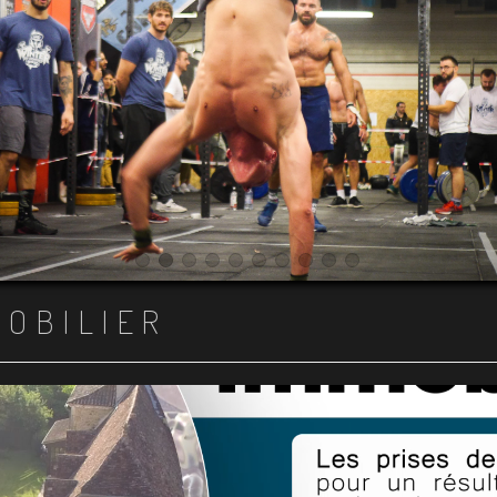
Item 1
Item 2
Item 3
Item 4
Item 5
Item 6
Item 7
Item 8
Item 9
Item 10
MOBILIER