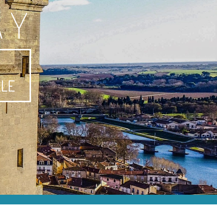
AY
-
LLE