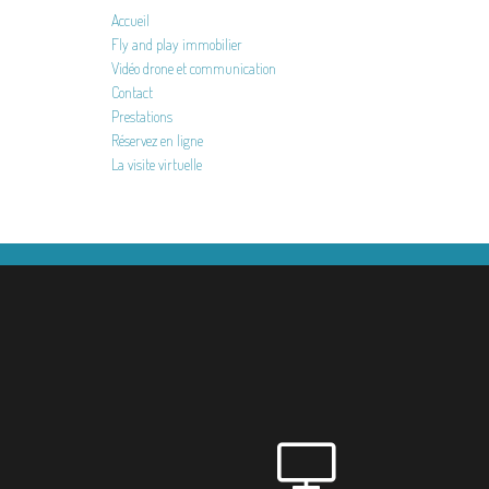
Accueil
Fly and play immobilier
Vidéo drone et communication
Contact
Prestations
Réservez en ligne
La visite virtuelle