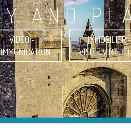
LY AND PL
VIDÉO -
IMMOBILIER 
OMMUNICATION
VISITE VIRTUE