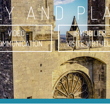
LY AND PL
VIDÉO -
IMMOBILIER 
OMMUNICATION
VISITE VIRTUE