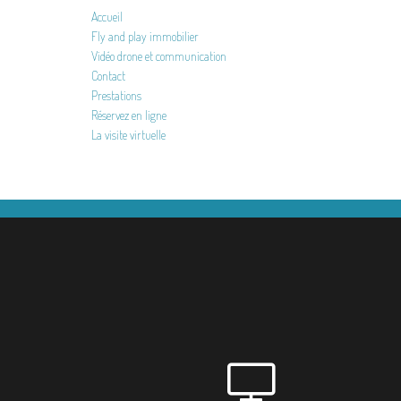
Accueil
Fly and play immobilier
Vidéo drone et communication
Contact
Prestations
Réservez en ligne
La visite virtuelle