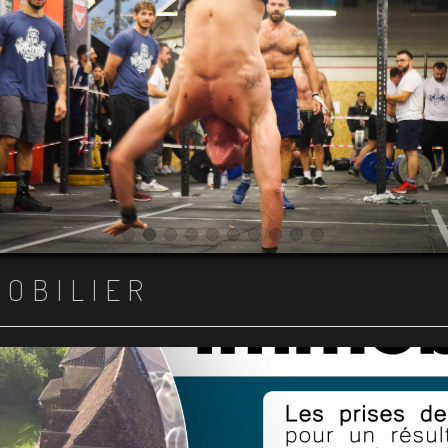
Item 1
Item 2
Item 3
Item 4
Item 5
Item 6
Item 7
Item 8
Item 9
Item 10
MOBILIER