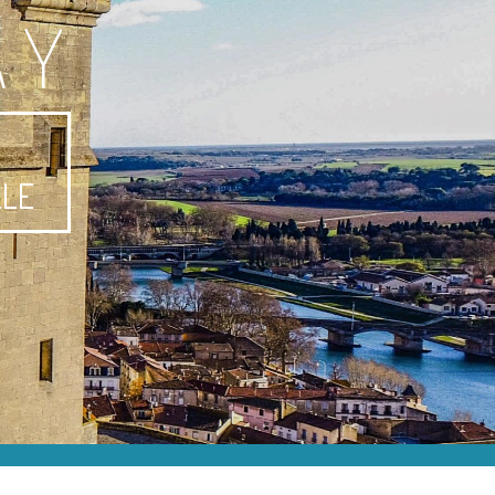
AY
-
LLE