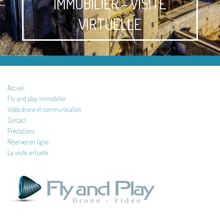
IMMOBILIER - VISITE
VIRTUELLE
Accueil
Fly and play immobilier
Vidéo drone et communication
Contact
Prestations
Réservez en ligne
La visite virtuelle