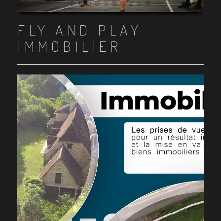
Item 1
Item 2
Item 3
Item 4
Item 5
Item 6
Item 7
Item 8
Item 9
Item 10
FLY AND PLAY
IMMOBILIER