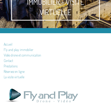
IMMOBILIER - VISITE
VIRTUELLE
Accueil
Fly and play immobilier
Vidéo drone et communication
Contact
Prestations
Réservez en ligne
La visite virtuelle