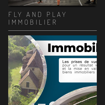
Item 1
Item 2
Item 3
Item 4
Item 5
Item 6
Item 7
Item 8
Item 9
Item 10
FLY AND PLAY
IMMOBILIER