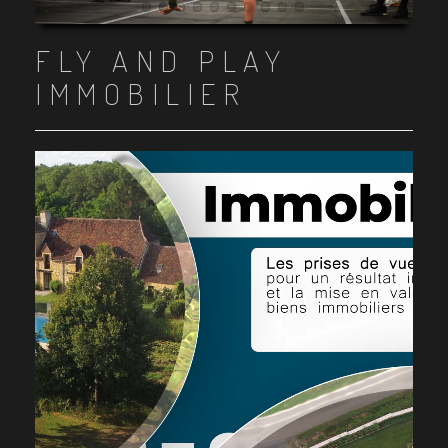
Item 1
Item 2
Item 3
Item 4
Item 5
Item 6
Item 7
Item 8
Item 9
Item 10
FLY AND PLAY
IMMOBILIER