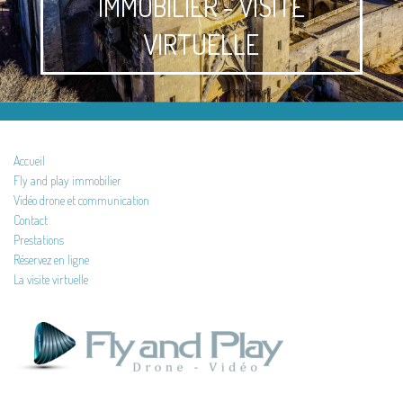
IMMOBILIER - VISITE
VIRTUELLE
Accueil
Fly and play immobilier
Vidéo drone et communication
Contact
Prestations
Réservez en ligne
La visite virtuelle