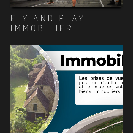
Item 1
Item 2
Item 3
Item 4
Item 5
Item 6
Item 7
Item 8
Item 9
Item 10
FLY AND PLAY
IMMOBILIER