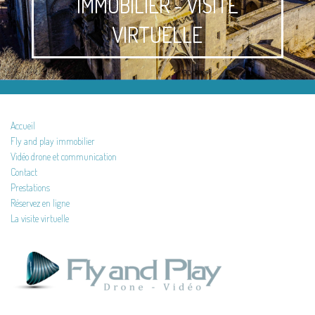
IMMOBILIER - VISITE
VIRTUELLE
Accueil
Fly and play immobilier
Vidéo drone et communication
Contact
Prestations
Réservez en ligne
La visite virtuelle